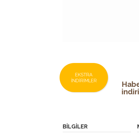
EKSTRA
İNDIRIMLER
Habe
indi
BILGILER