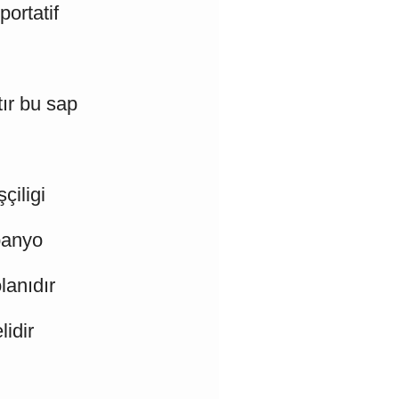
portatif
tır bu sap
çiligi
banyo
lanıdır
idir