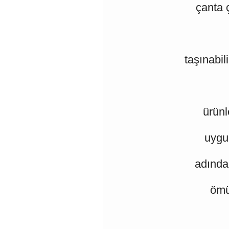
çanta ç
taşınabil
ürünl
uygu
adında
ömü