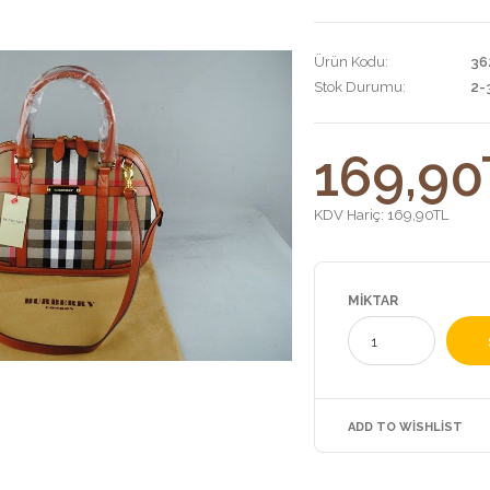
Ürün Kodu:
36
Stok Durumu:
2-
169,90
KDV Hariç:
169,90TL
MIKTAR
ADD TO WISHLIST