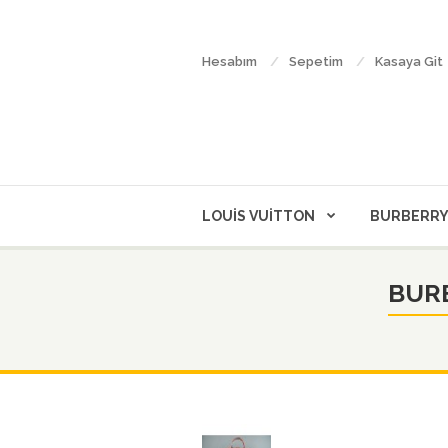
Hesabım
Sepetim
Kasaya Git
LOUİS VUİTTON
BURBERR
BURB