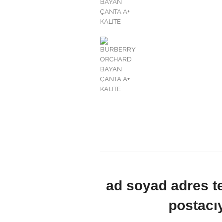
ad soyad adres t
postacıy