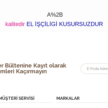
A%2B
kalitedir
EL İŞÇİLİGİ KUSURSUZDUR
r Bültenine Kayıt olarak
rimleri Kaçırmayın
MÜŞTERI SERVISI
MARKALAR