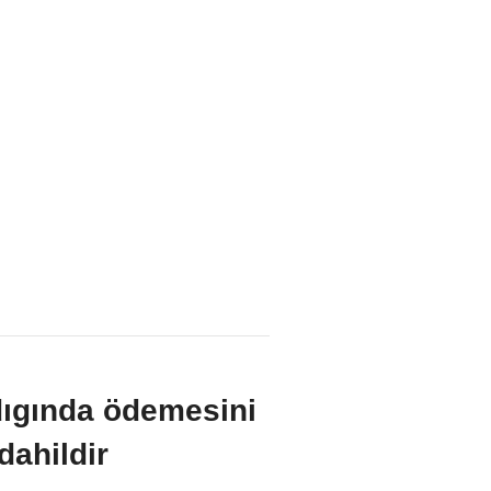
dıgında ödemesini
dahildir