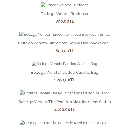
GOYARD ST. LOUIS TOTE BAG
Bottega Veneta Briefcase
679,90TL
890,00TL
Bottega Veneta Intrecciato Nappa Backpack Small
ad soyad adres tel no yaz kapinda ürünü teslim aldiginda
800,00TL
ödemesini yap fiyata ka..
Bottega Veneta Padded Casette Bag
1.290,00TL
Bottega Veneta The Pouch in Maxi İntreccio Clutch
1.100,00TL