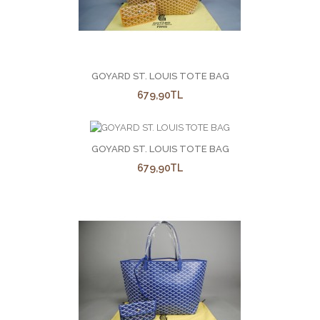
GOYARD ST. LOUIS TOTE BAG
679,90TL
GOYARD ST. LOUIS TOTE BAG
679,90TL
GOYARD ST. LOUIS TOTE BAG
679,90TL
ad soyad adres tel no yaz kapinda ürünü teslim aldiginda
ödemesini yap fiyata..
GOYARD ST. LOUIS TOTE BAG