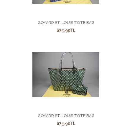
679,90TL
GOYARD ST. LOUIS TOTE BAG
679,90TL
ad soyad adres tel no yaz kapinda ürünü teslim aldiginda
ödemesini yap fiyata k..
GOYARD ST. LOUIS TOTE BAG
679,90TL