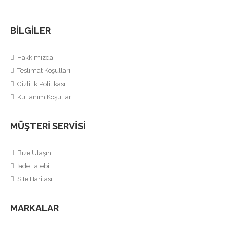
BILGILER
Bottega Veneta BriefcaseÜrün Açıklaması%100 hakiki
deridir.Uzun askısı portatiftir, çanta elde veya ..
Hakkımızda
Teslimat Koşulları
Gizlilik Politikası
Kullanım Koşulları
Bottega Veneta Intrecciato Nappa Backpack Small
800,00TL
MÜŞTERI SERVISI
Bize Ulaşın
İade Talebi
Bottega Veneta Intrecciato Nappa Backpack Small Ürün
Site Haritası
Açıklaması%100 hakiki deridir.Malzemesi el örgü..
MARKALAR