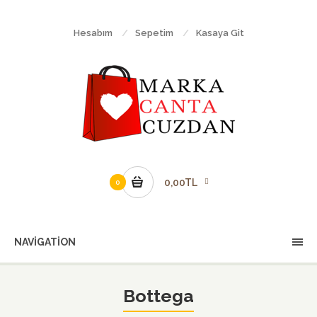
Hesabım
Sepetim
Kasaya Git
0,00TL
0
NAVIGATION
Bottega