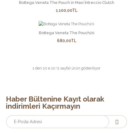
Bottega Veneta The Pouch in Maxi İntreccio Clutch
1.100,00TL
GOYARD ST. LOUIS TOTE BAG
679,90TL
Bottega Veneta The Pouch20
680,00TL
ad soyad adres tel no yaz kapinda ürünü teslim aldiginda
1 den 10 e 10 (1 sayfa) ürün gösteriliyor
ödemesini yap fiyata ka..
Haber Bültenine Kayıt olarak
indirimleri Kaçırmayın
Bottega Veneta Briefcase
890,00TL