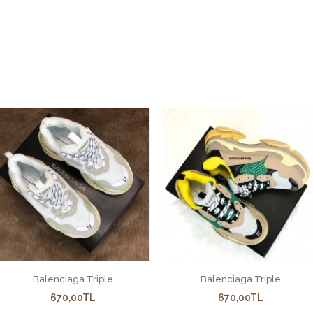
Balenciaga Ankle Booties
760,00TL
Balenciaga Ankle Bo
deridir.Standart Kal
Balenciaga Triple
Balenciaga Triple
670,00TL
670,00TL