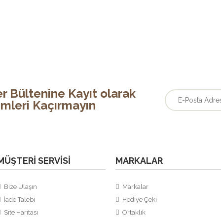
Balenciaga Triple
670,00TL
Balenciaga Triple Ür
39-40 numaralar mevc
r Bültenine Kayıt olarak
rimleri Kaçırmayın
Balenciaga Triple
670,00TL
MÜŞTERI SERVISI
MARKALAR
Balenciaga Triple Ür
39-40 numaralar mevc
Bize Ulaşın
Markalar
İade Talebi
Hediye Çeki
Site Haritası
Ortaklık