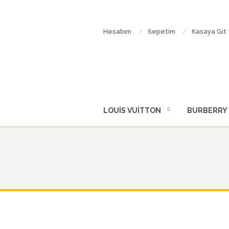
Hesabım
Sepetim
Kasaya Git
LOUİS VUİTTON
BURBERRY