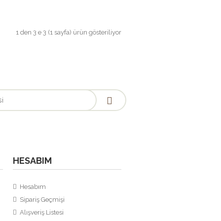
ün AçıklamasıHaki İthal deridir36-37-38-
1 den 3 e 3 (1 sayfa) ürün gösteriliyor
uttur.Not: Kutulu, t..
HESABIM
ün AçıklamasıHaki İthal deridir36-37-38-
uttur.Not: Kutulu, t..
Hesabım
Sipariş Geçmişi
Alışveriş Listesi